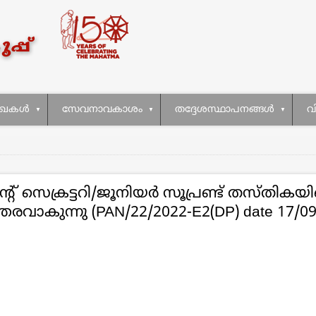
ഖകള്‍
സേവനാവകാശം
തദ്ദേശസ്ഥാപനങ്ങള്‍
വ
ന്റ് സെക്രട്ടറി/ജൂനിയര്‍ സൂപ്രണ്ട് തസ്തി
് ഉത്തരവാകുന്നു (PAN/22/2022-E2(DP) date 17/0