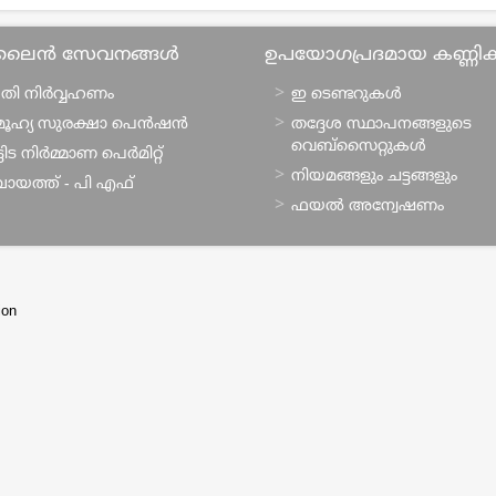
ലൈന്‍ സേവനങ്ങള്‍
ഉപയോഗപ്രദമായ കണ്ണ
തി നിര്‍വ്വഹണം
ഇ ടെണ്ടറുകള്‍
ൂഹ്യ സുരക്ഷാ പെന്‍ഷന്‍
തദ്ദേശ സ്ഥാപനങ്ങളുടെ
വെബ്സൈറ്റുകള്‍
ിട നിര്‍മ്മാണ പെര്‍മിറ്റ്‌
നിയമങ്ങളും ചട്ടങ്ങളും
ചായത്ത് - പി എഫ്
ഫയല്‍ അന്വേഷണം
ion