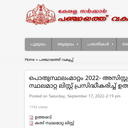
Skip
to
main
content
Main
പൂമുഖം
ആമുഖം
പദ്ധതികള്‍
രേ
navigation
Breadcrumb
Home
പഞ്ചായത്ത് വകുപ്പ്
പൊതുസ്ഥലംമാറ്റം 2022- അസിസ്റ്റ
സ്ഥലമാറ്റ ലിസ്റ്റ് പ്രസിദ്ധീകരിച്ച
Posted on Saturday, September 17, 2022-2:19 pm
1193 views
ഉത്തരവ്
കരട് സ്ഥലമാറ്റ ലിസ്റ്റ്